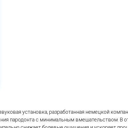
звуковая установка, разработанная немецкой компани
ния пародонта с минимальным вмешательством. В от
чительно снижает болевые ощущения и ускоряет про