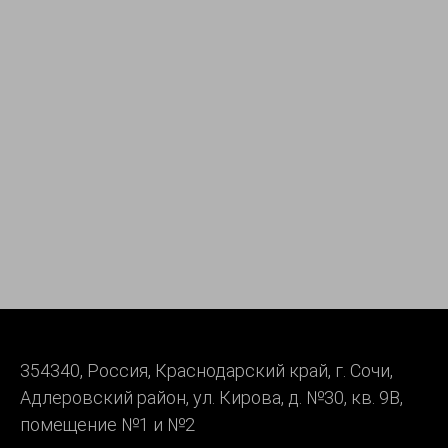
Исполните мечту о
красивой улыбке!
Запишитесь к нам по номеру
+7 (988) 235-72-72
или
оставьте заявку
Оставить заявку
354340, Россия, Краснодарский край, г. Сочи,
Адлеровский район, ул. Кирова, д. №30, кв. 9В,
помещение №1 и №2